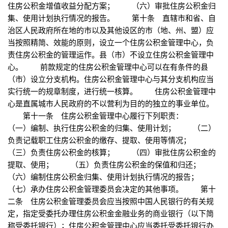
住房公积金增值收益分配方案； （六）审批住房公积金归
集、使用计划执行情况的报告。 第十条 直辖市和省、自
治区人民政府所在地的市以及其他设区的市（地、州、盟）应
当按照精简、效能的原则，设立一个住房公积金管理中心，负
责住房公积金的管理运作。县（市）不设立住房公积金管理中
心。 前款规定的住房公积金管理中心可以在有条件的县
（市）设立分支机构。住房公积金管理中心与其分支机构应当
实行统一的规章制度，进行统一核算。 住房公积金管理中
心是直属城市人民政府的不以营利为目的的独立的事业单位。
第十一条 住房公积金管理中心履行下列职责：
（一）编制、执行住房公积金的归集、使用计划； （二）
负责记载职工住房公积金的缴存、提取、使用等情况；
（三）负责住房公积金的核算； （四）审批住房公积金的
提取、使用； （五）负责住房公积金的保值和归还；
（六）编制住房公积金归集、使用计划执行情况的报告；
（七）承办住房公积金管理委员会决定的其他事项。 第十
二条 住房公积金管理委员会应当按照中国人民银行的有关规
定，指定受委托办理住房公积金金融业务的商业银行（以下简
称受委托银行）；住房公积金管理中心应当委托受委托银行办