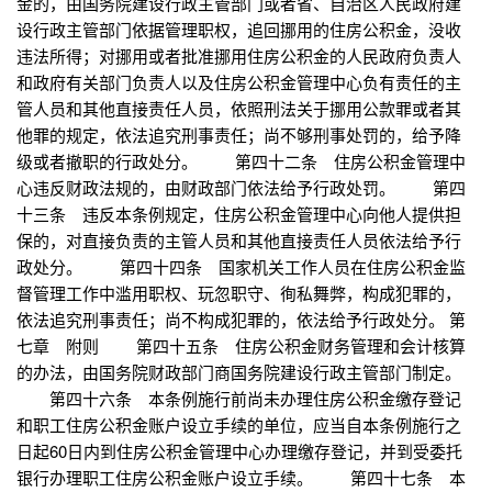
金的，由国务院建设行政主管部门或者省、自治区人民政府建
设行政主管部门依据管理职权，追回挪用的住房公积金，没收
违法所得；对挪用或者批准挪用住房公积金的人民政府负责人
和政府有关部门负责人以及住房公积金管理中心负有责任的主
管人员和其他直接责任人员，依照刑法关于挪用公款罪或者其
他罪的规定，依法追究刑事责任；尚不够刑事处罚的，给予降
级或者撤职的行政处分。 第四十二条 住房公积金管理中
心违反财政法规的，由财政部门依法给予行政处罚。 第四
十三条 违反本条例规定，住房公积金管理中心向他人提供担
保的，对直接负责的主管人员和其他直接责任人员依法给予行
政处分。 第四十四条 国家机关工作人员在住房公积金监
督管理工作中滥用职权、玩忽职守、徇私舞弊，构成犯罪的，
依法追究刑事责任；尚不构成犯罪的，依法给予行政处分。 第
七章 附则 第四十五条 住房公积金财务管理和会计核算
的办法，由国务院财政部门商国务院建设行政主管部门制定。
第四十六条 本条例施行前尚未办理住房公积金缴存登记
和职工住房公积金账户设立手续的单位，应当自本条例施行之
日起60日内到住房公积金管理中心办理缴存登记，并到受委托
银行办理职工住房公积金账户设立手续。 第四十七条 本