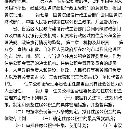
得挪作他用。 第六条 住房公积金的存、贷利率由中国人
民银行提出，经征求国务院建设行政主管部门的意见后，报国
务院批准。 第七条 国务院建设行政主管部门会同国务院
财政部门、中国人民银行拟定住房公积金政策，并监督执行。
省、自治区人民政府建设行政主管部门会同同级财政部门
以及中国人民银行分支机构，负责本行政区域内住房公积金管
理法规、政策执行情况的监督。 第二章 机构及其职责 第
八条 直辖市和省、自治区人民政府所在地的市以及其他设区
的市（地、州、盟），应当设立住房公积金管理委员会，作为
住房公积金管理的决策机构。住房公积金管理委员会的成员
中，人民政府负责人和建设、财政、人民银行等有关部门负责
人以及有关专家占1/3，工会代表和职工代表占1/3，单位代表占
1/3。 住房公积金管理委员会主任应当由具有社会公信力的
人士担任。 第九条 住房公积金管理委员会在住房公积金
管理方面履行下列职责： （一）依据有关法律、法规和政
策，制定和调整住房公积金的具体管理措施，并监督实施；
（二）根据本条例第十八条的规定，拟订住房公积金的具
体缴存比例； （三）确定住房公积金的最高贷款额度；
（四）审批住房公积金归集、使用计划； （五）审议